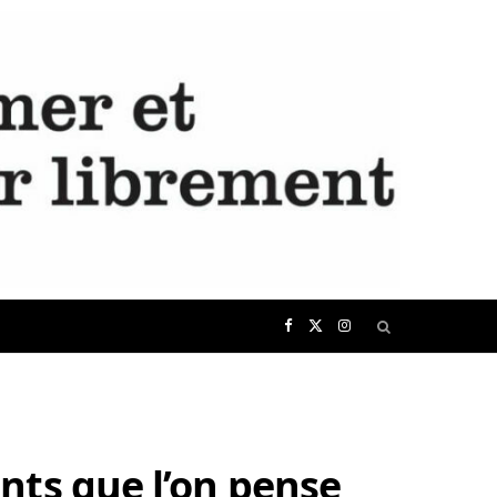
F
X
I
a
(
n
c
T
s
nts que l’on pense
e
w
t