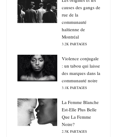
Les origines et les
causes des gangs de
rue de la
communauté
haïtienne de
Montréal
3.2K
PARTAGES
Violence conjugale
: un tabou qui laisse
des marques dans la
communauté noire
3.1K
PARTAGES
La Femme Blanche
Est-Elle Plus Belle
Que La Femme
Noire?
2.5K
PARTAGES