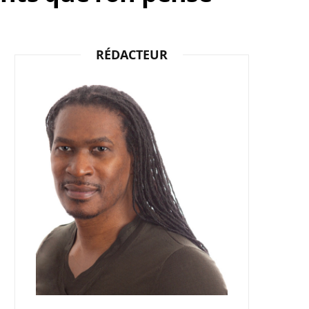
b
i
a
RÉDACTEUR
o
t
g
o
t
r
k
e
a
r
m
)