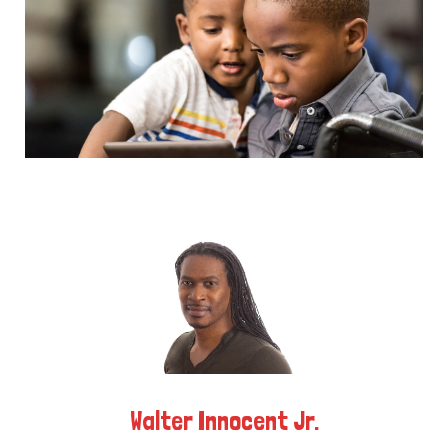
k
e
a
r
m
)
Walter Innocent Jr.