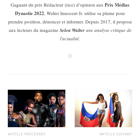
Prix Médias
Gagnant du prix Rédacteur (rice) d’opinion aux
Dynastie 2022
, Walter Innocent Jr. utilise sa plume pour
prendre position, dénoncer et informer. Depuis 2017, il propose
aux lecteurs du magazine
Selon Walter
une analyse critique de
l'actualité
.
I
n
s
t
a
g
r
a
m
ARTICLE PRÉCÉDENT
ARTICLE SUIVANT