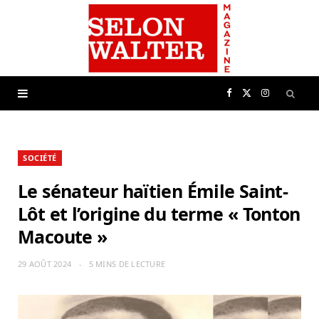
F
X
I
a
(
n
SOCIÉTÉ
c
T
s
Le sénateur haïtien Émile Saint-
e
w
t
Lôt et l’origine du terme « Tonton
Macoute »
b
i
a
29 AOÛT 2024
5 MINS DE LECTURE
o
t
g
o
t
r