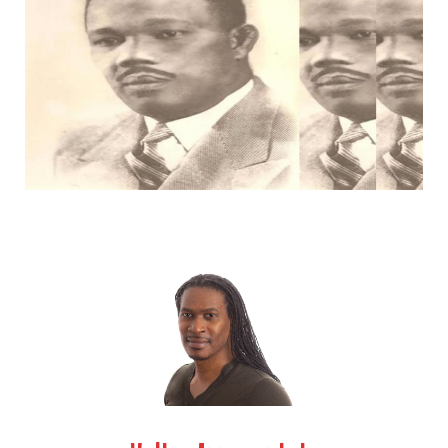
k
e
a
r
m
)