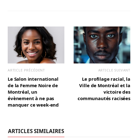
s
t
a
g
r
a
m
ARTICLE PRÉCÉDENT
ARTICLE SUIVANT
Le Salon international
Le profilage racial, la
de la Femme Noire de
Ville de Montréal et la
Montréal, un
victoire des
évènement à ne pas
communautés racisées
manquer ce week-end
ARTICLES SIMILAIRES