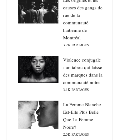
Les origines et les
causes des gangs de
rue de la
communauté
haïtienne de
Montréal
3.2K
PARTAGES
Violence conjugale
: un tabou qui laisse
des marques dans la
communauté noire
3.1K
PARTAGES
La Femme Blanche
Est-Elle Plus Belle
Que La Femme
Noire?
2.5K
PARTAGES