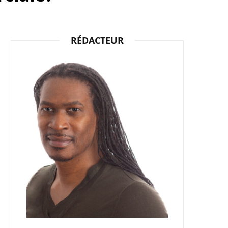
b
i
a
RÉDACTEUR
o
t
g
o
t
r
k
e
a
r
m
)