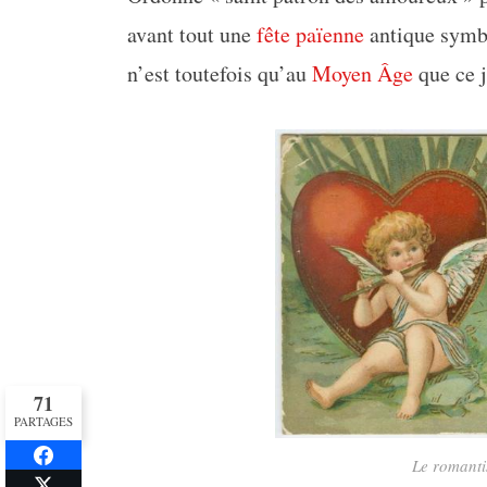
avant tout une
fête païenne
antique symbo
n’est toutefois qu’au
Moyen Âge
que ce j
71
PARTAGES
Le romant