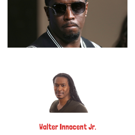
k
e
a
r
m
)
Walter Innocent Jr.