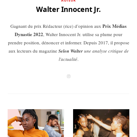
AUTEUR
Walter Innocent Jr.
Prix Médias
Gagnant du prix Rédacteur (rice) d’opinion aux
Dynastie 2022
, Walter Innocent Jr. utilise sa plume pour
prendre position, dénoncer et informer. Depuis 2017, il propose
aux lecteurs du magazine
Selon Walter
une analyse critique de
l'actualité
.
I
n
s
t
a
g
r
a
m