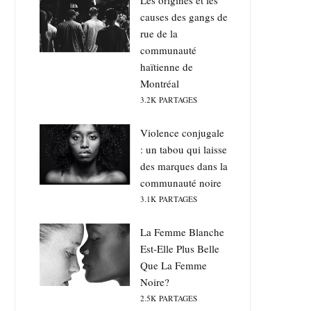
Les origines et les
causes des gangs de
rue de la
communauté
haïtienne de
Montréal
3.2K
PARTAGES
Violence conjugale
: un tabou qui laisse
des marques dans la
communauté noire
3.1K
PARTAGES
La Femme Blanche
Est-Elle Plus Belle
Que La Femme
Noire?
2.5K
PARTAGES