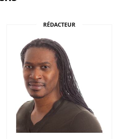
b
i
a
RÉDACTEUR
o
t
g
o
t
r
k
e
a
r
m
)