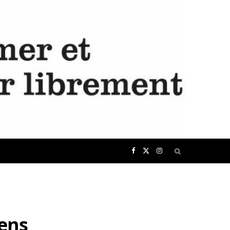
F
X
I
a
(
n
c
T
s
iens
e
w
t