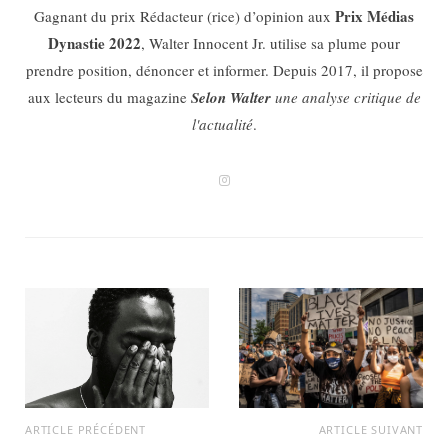
Prix Médias
Gagnant du prix Rédacteur (rice) d’opinion aux
Dynastie 2022
, Walter Innocent Jr. utilise sa plume pour
prendre position, dénoncer et informer. Depuis 2017, il propose
aux lecteurs du magazine
Selon Walter
une analyse critique de
l'actualité
.
I
n
s
t
a
g
r
a
m
ARTICLE PRÉCÉDENT
ARTICLE SUIVANT