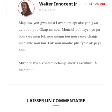
Walter Innocent Jr
RÉPONDRE
IL Y A 6 ANS
Map diw yon gwo mèsi Laventure epi ake yon gwo
ayibobo pou Okap an nou. Monchè politisyen yo pa
bon vwe men fòk nou menm tou nou eseye chanje
mantalite nou tou. Fòk nou montre plis fyète ak peyi
nou.
Mwen te byen kontant echanje akew Laventure. À
bientpot !
LAISSER UN COMMENTAIRE