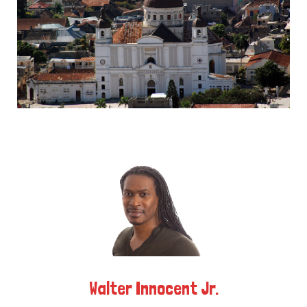
k
e
a
r
m
)
Walter Innocent Jr.