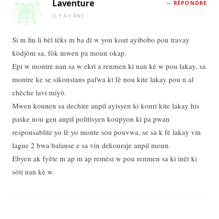
Laventure
RÉPONDRE
IL Y A 6 ANS
Si m fin li bèl tèks m ba di w yon kout ayibobo pou travay
kòdjòm sa, fòk mwen pa moun okap.
Epi w montre nan sa w ekri a renmen ki nan kè w pou lakay, sa
montre ke se sikonstans pafwa ki fè nou kite lakay pou n al
chèche lavi miyò.
Mwen konnen sa dechire anpil ayisyen ki kouri kite lakay his
paske nou gen anpil politisyen koupyon ki pa pwan
responsablite yo lè yo monte sou pouvwa, se sa k fè lakay vin
lague 2 bwa balanse e sa vin dekouraje anpil moun.
Ebyen ak fyète m ap m ap remèsi w pou renmen sa ki inèt ki
sòti nan kè w.