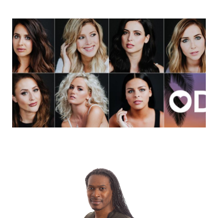
k
e
a
r
m
)