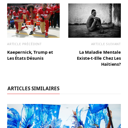
m
ARTICLE PRÉCÉDENT
ARTICLE SUIVANT
Kaepernick, Trump et
La Maladie Mentale
Les États Désunis
Existe-t-Elle Chez Les
Haïtiens?
ARTICLES SIMILAIRES