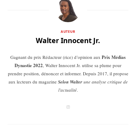
AUTEUR
Walter Innocent Jr.
Prix Médias
Gagnant du prix Rédacteur (rice) d’opinion aux
Dynastie 2022
, Walter Innocent Jr. utilise sa plume pour
prendre position, dénoncer et informer. Depuis 2017, il propose
aux lecteurs du magazine
Selon Walter
une analyse critique de
l'actualité
.
I
n
s
t
a
g
r
a