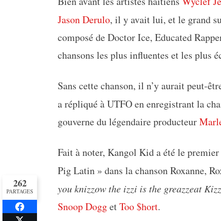
Bien avant les artistes haïtiens
Wyclef J
Jason Derulo
, il y avait lui, et le grand 
composé de Doctor Ice, Educated Rapper, 
chansons les plus influentes et les plus é
Sans cette chanson, il n’y aurait peut-êt
a répliqué à UTFO en enregistrant la ch
gouverne du légendaire producteur
Marl
Fait à noter, Kangol Kid a été le premier
Pig Latin » dans la chanson Roxanne, Ro
262
you knizzow the izzi is the greazzeat Ki
PARTAGES
Snoop Dogg
et
Too $hort
.