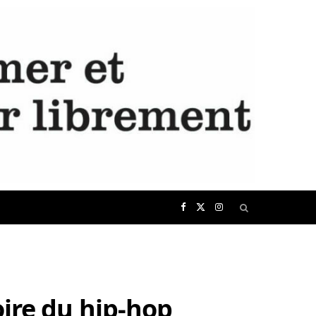
F
X
I
a
(
n
c
T
s
oire du hip-hop
e
w
t