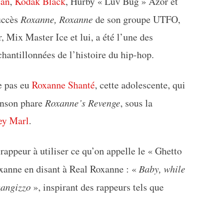
ean
,
Kodak Black
, Hurby « Luv Bug » Azor et
succès
Roxanne, Roxanne
de son groupe UTFO,
Mix Master Ice et lui, a été l’une des
chantillonnées de l’histoire du hip-hop.
re pas eu
Roxanne Shanté
, cette adolescente, qui
anson phare
Roxanne’s Revenge
, sous la
ey Marl
.
 rappeur à utiliser ce qu’on appelle le « Ghetto
xanne en disant à Real Roxanne : «
Baby, while
zzangizzo
», inspirant des rappeurs tels que