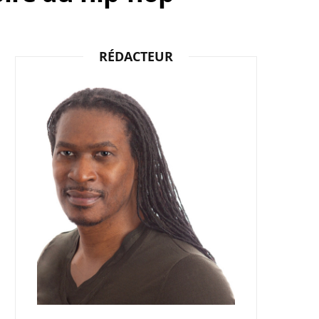
b
i
a
RÉDACTEUR
o
t
g
o
t
r
k
e
a
r
m
)