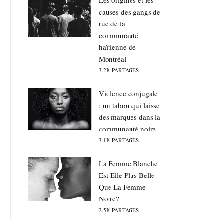
Les origines et les
causes des gangs de
rue de la
communauté
haïtienne de
Montréal
3.2K
PARTAGES
Violence conjugale
: un tabou qui laisse
des marques dans la
communauté noire
3.1K
PARTAGES
La Femme Blanche
Est-Elle Plus Belle
Que La Femme
Noire?
2.5K
PARTAGES