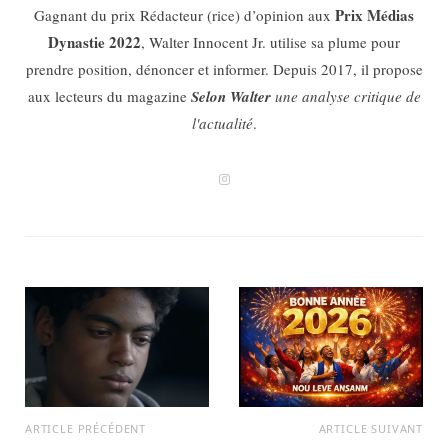
Prix Médias
Gagnant du prix Rédacteur (rice) d’opinion aux
Dynastie 2022
, Walter Innocent Jr. utilise sa plume pour
prendre position, dénoncer et informer. Depuis 2017, il propose
aux lecteurs du magazine
Selon Walter
une analyse critique de
l'actualité
.
I
n
s
t
a
g
r
a
m
ARTICLE PRÉCÉDENT
ARTICLE SUIVANT