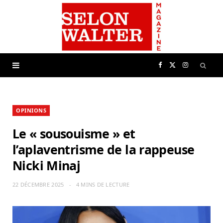
F
X
I
a
(
n
OPINIONS
c
T
s
Le « sousouisme » et
e
w
t
l’aplaventrisme de la rappeuse
Nicki Minaj
b
i
a
22 DÉCEMBRE 2025
4 MINS DE LECTURE
o
t
g
o
t
r