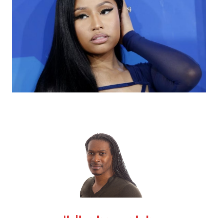
k
e
a
r
m
)