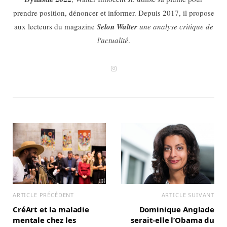
prendre position, dénoncer et informer. Depuis 2017, il propose
aux lecteurs du magazine
Selon Walter
une analyse critique de
l'actualité
.
I
n
s
t
a
g
r
a
m
ARTICLE PRÉCÉDENT
ARTICLE SUIVANT
CréArt et la maladie
Dominique Anglade
mentale chez les
serait-elle l’Obama du