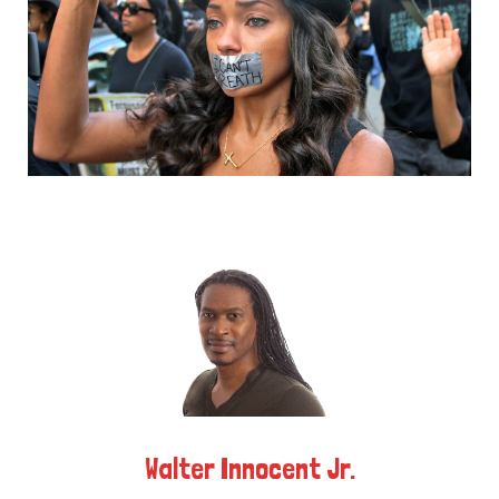
k
e
a
r
m
)
Walter Innocent Jr.