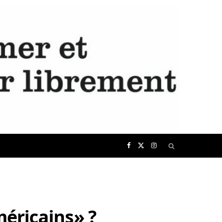
F
X
I
a
(
n
c
T
s
méricains» ?
e
w
t