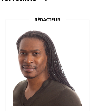
b
i
a
RÉDACTEUR
o
t
g
o
t
r
k
e
a
r
m
)