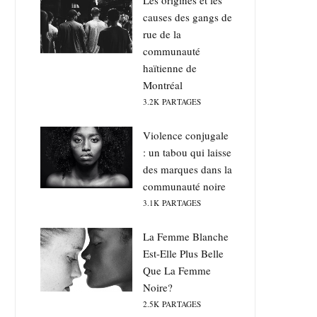
Les origines et les
causes des gangs de
rue de la
communauté
haïtienne de
Montréal
3.2K
PARTAGES
Violence conjugale
: un tabou qui laisse
des marques dans la
communauté noire
3.1K
PARTAGES
La Femme Blanche
Est-Elle Plus Belle
Que La Femme
Noire?
2.5K
PARTAGES