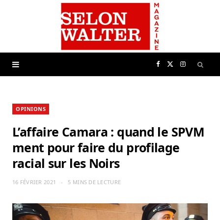
F
X
I
a
(
n
OPINIONS
c
T
s
L’affaire Camara : quand le SPVM
e
w
t
ment pour faire du profilage
racial sur les Noirs
b
i
a
16 FÉVRIER 2021
5 MINS DE LECTURE
o
t
g
o
t
r