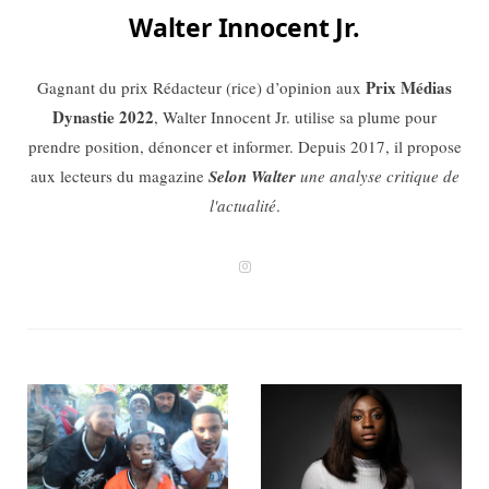
Walter Innocent Jr.
Prix Médias
Gagnant du prix Rédacteur (rice) d’opinion aux
Dynastie 2022
, Walter Innocent Jr. utilise sa plume pour
prendre position, dénoncer et informer. Depuis 2017, il propose
aux lecteurs du magazine
Selon Walter
une analyse critique de
l'actualité
.
I
n
s
t
a
g
r
a
m