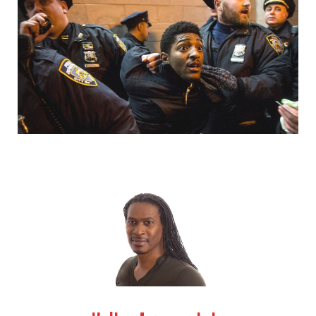
k
e
a
r
m
)