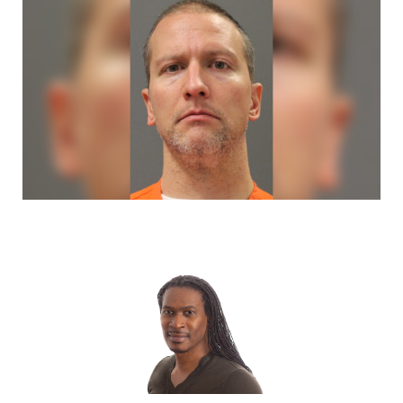
k
e
a
r
m
)