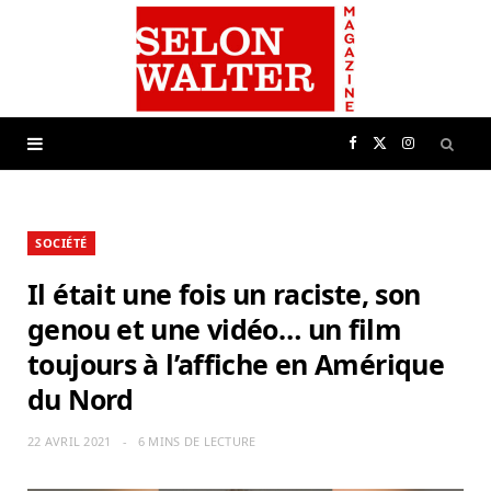
F
X
I
a
(
n
SOCIÉTÉ
c
T
s
Il était une fois un raciste, son
e
w
t
genou et une vidéo… un film
toujours à l’affiche en Amérique
b
i
a
du Nord
o
t
g
22 AVRIL 2021
6 MINS DE LECTURE
o
t
r