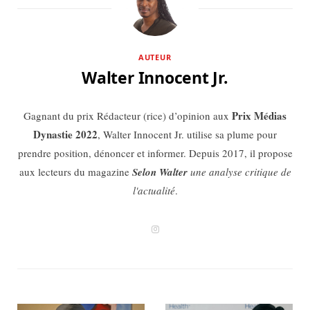
AUTEUR
Walter Innocent Jr.
Prix Médias
Gagnant du prix Rédacteur (rice) d’opinion aux
Dynastie 2022
, Walter Innocent Jr. utilise sa plume pour
prendre position, dénoncer et informer. Depuis 2017, il propose
aux lecteurs du magazine
Selon Walter
une analyse critique de
l'actualité
.
I
n
s
t
a
g
r
a
m