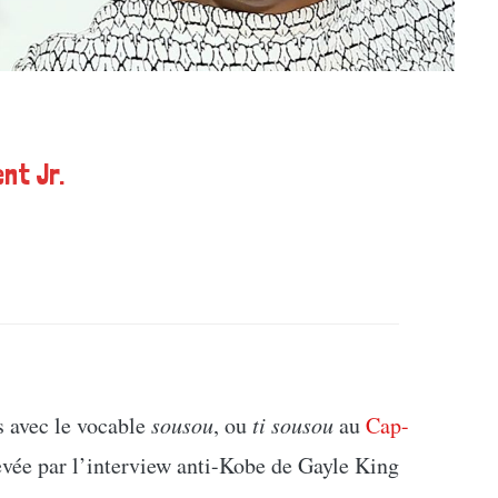
nt Jr.
s avec le vocable
sousou
, ou
ti
sousou
au
Cap-
ulevée par l’interview anti-Kobe de Gayle King