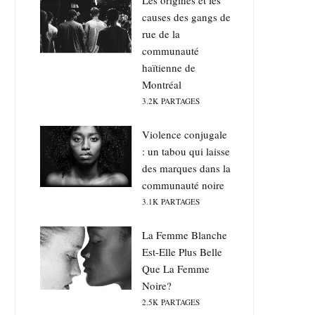
Les origines et les
causes des gangs de
rue de la
communauté
haïtienne de
Montréal
3.2K
PARTAGES
Violence conjugale
: un tabou qui laisse
des marques dans la
communauté noire
3.1K
PARTAGES
La Femme Blanche
Est-Elle Plus Belle
Que La Femme
Noire?
2.5K
PARTAGES