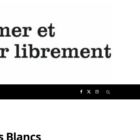
F
X
I
a
(
n
c
T
s
s Blancs
e
w
t