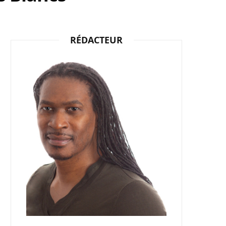
b
i
a
RÉDACTEUR
o
t
g
o
t
r
k
e
a
r
m
)