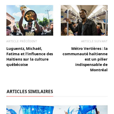
a
m
ARTICLE PRÉCÉDENT
ARTICLE SUIVANT
Luguentz, Michaël,
Métro Vertières : la
Fatima et l’influence des
communauté haïtienne
Haïtiens sur la culture
est un pilier
québécoise
indispensable de
Montréal
ARTICLES SIMILAIRES