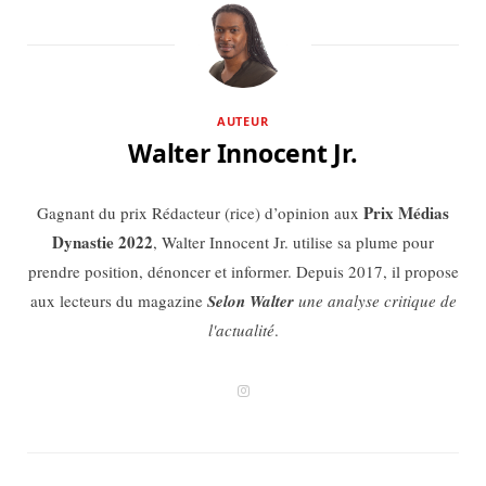
AUTEUR
Walter Innocent Jr.
Prix Médias
Gagnant du prix Rédacteur (rice) d’opinion aux
Dynastie 2022
, Walter Innocent Jr. utilise sa plume pour
prendre position, dénoncer et informer. Depuis 2017, il propose
aux lecteurs du magazine
Selon Walter
une analyse critique de
l'actualité
.
I
n
s
t
a
g
r