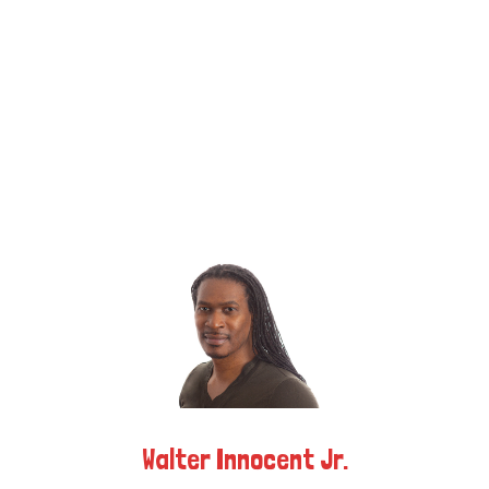
k
e
a
r
m
)
Walter Innocent Jr.