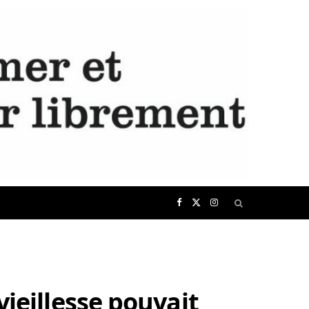
F
X
I
a
(
n
c
T
s
vieillesse pouvait
e
w
t