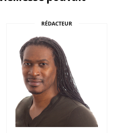
b
i
a
RÉDACTEUR
o
t
g
o
t
r
k
e
a
r
m
)